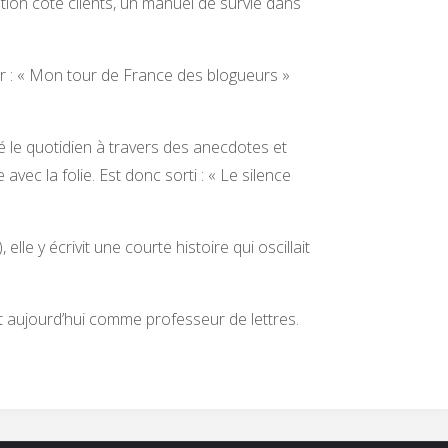
ibution côté clients, un manuel de survie dans
rir : « Mon tour de France des blogueurs »
é le quotidien à travers des anecdotes et
 avec la folie. Est donc sorti : « Le silence
lle y écrivit une courte histoire qui oscillait
et aujourd’hui comme professeur de lettres.