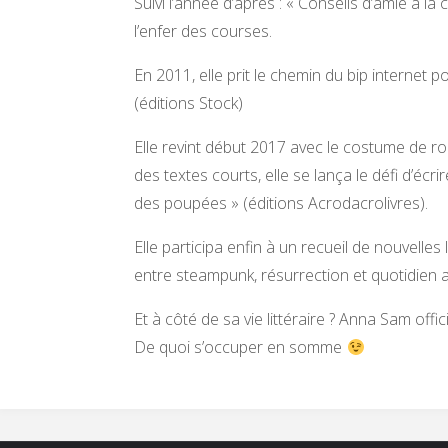
Suivi l’année d’après : « Conseils d’amie à la 
l’enfer des courses.
En 2011, elle prit le chemin du bip internet 
(éditions Stock)
Elle revint début 2017 avec le costume de r
des textes courts, elle se lança le défi d’écri
des poupées » (éditions Acrodacrolivres).
Elle participa enfin à un recueil de nouvelles
entre steampunk, résurrection et quotidien a
Et à côté de sa vie littéraire ? Anna Sam of
De quoi s’occuper en somme