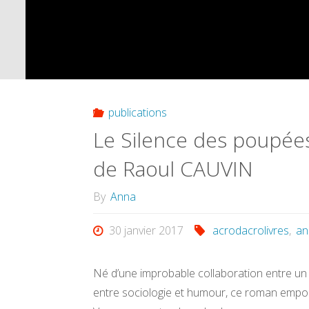
publications
Le Silence des poupées
de Raoul CAUVIN
By
Anna
30 janvier 2017
acrodacrolivres
,
an
Né d’une improbable collaboration entre un
entre sociologie et humour, ce roman emport