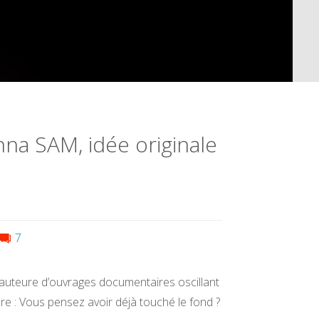
nna SAM, idée originale
7
auteure d’ouvrages documentaires oscillant
e : Vous pensez avoir déjà touché le fond ?