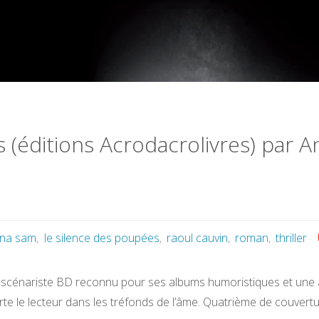
 (éditions Acrodacrolivres) par A
na sam
,
le silence des poupées
,
raoul cauvin
,
roman
,
thriller
 scénariste BD reconnu pour ses albums humoristiques et une 
e le lecteur dans les tréfonds de l’âme. Quatrième de couvertur